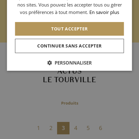
nos sites. Vous pouvez les accepter tous ou gérer
CHINESE (SIMPLIFIED)
vos préférences à tout moment.
En savoir plus
TOUT ACCEPTER
CONTINUER SANS ACCEPTER
- Archives -
PERSONNALISER
ACTUS
LE TOURVILLE
Produits
1
2
3
4
5
6