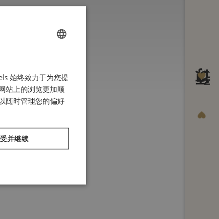
FRENCH
els 始终致力于为您提
ENGLISH
有网站上的浏览更加顺
ITALIAN
预订
可以随时管理您的偏好
GERMAN
SPANISH
接受并继续
CHINESE (SIMPLIFIED)