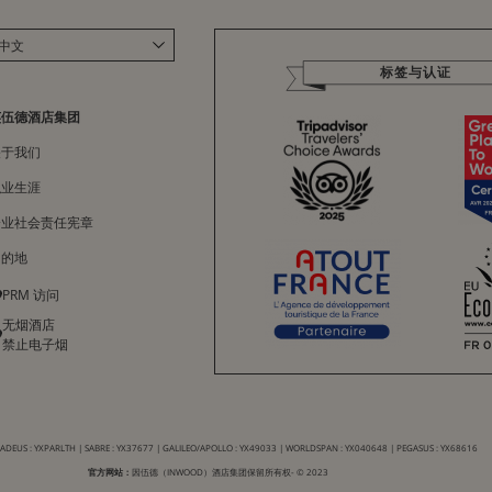
中文
标签与认证
Français
English
英伍德酒店集团
Italiano
关于我们
Deutsch
职业生涯
Español
企业社会责任宪章
目的地
PRM 访问
无烟酒店
禁止电子烟
DEUS : YXPARLTH | SABRE : YX37677 | GALILEO/APOLLO : YX49033 | WORLDSPAN : YX040648 | PEGASUS : YX68616
官方网站：
因伍德（INWOOD）酒店集团保留所有权- © 2023