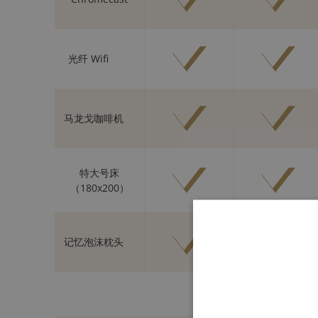
光纤 Wifi
马龙戈咖啡机
特大号床
（180x200）
记忆泡沫枕头