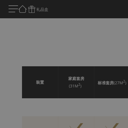
礼品盒
家庭套房
2
裝置
标准套房
(27M
)
2
(31M
)