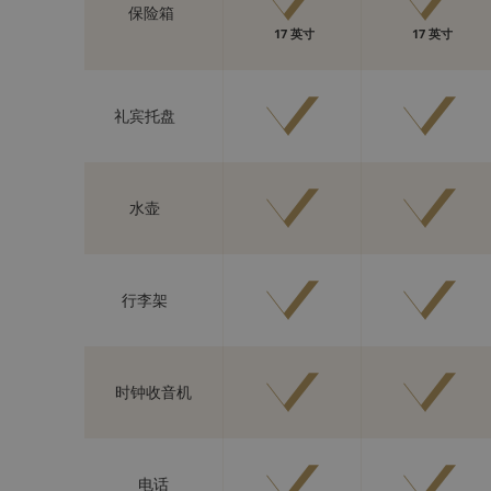
保险箱
17 英寸
17 英寸
礼宾托盘
水壶
行李架
时钟收音机
电话