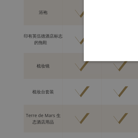
浴袍
印有英伍德酒店标志
的拖鞋
梳妆镜
梳妆台套装
Terre de Mars 生
态酒店用品