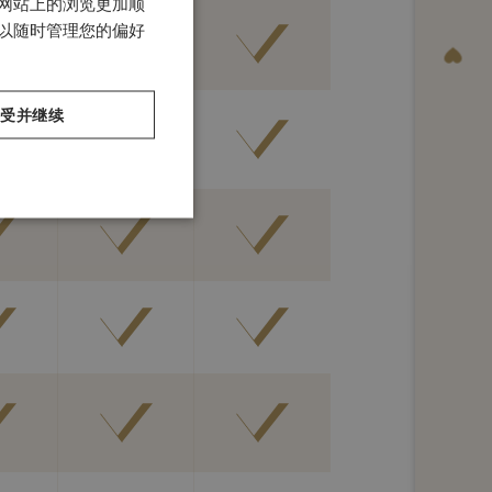
有网站上的浏览更加顺
ITALIAN
预订
可以随时管理您的偏好
GERMAN
SPANISH
接受并继续
CHINESE (SIMPLIFIED)