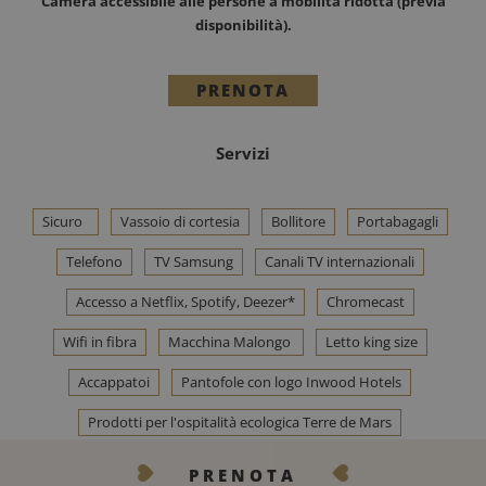
Camera accessibile alle persone a mobilità ridotta (previa
disponibilità).
PRENOTA
Servizi
Sicuro
Vassoio di cortesia
Bollitore
Portabagagli
Telefono
TV Samsung
Canali TV internazionali
Accesso a Netflix, Spotify, Deezer*
Chromecast
Wifi in fibra
Macchina Malongo
Letto king size
Accappatoi
Pantofole con logo Inwood Hotels
Prodotti per l'ospitalità ecologica Terre de Mars
Asciugacapelli
PRENOTA