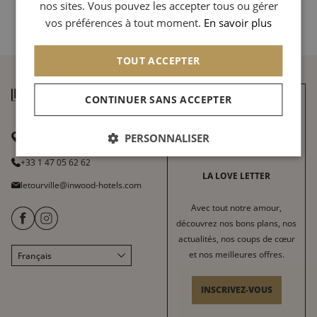
nos sites. Vous pouvez les accepter tous ou gérer
Inwood
CHINESE (SIMPLIFIED)
vos préférences à tout moment.
En savoir plus
TOUT ACCEPTER
CONTINUER SANS ACCEPTER
16 Avenue de Tourville
PERSONNALISER
75007 Paris
+33 1 47 05 62 62
LA LOVE LETTER
letourville@inwood-hotels.com
Avec tout notre amour,
découvrez nos bons plans, nos
actualités, nos coups de cœur
et nos meilleures offres.
Français
English
Italiano
INSCRIVEZ-VOUS
Deutsch