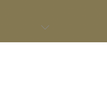
- Archives -
ez Paris avec nos Ambassade
Monsieur Inwood