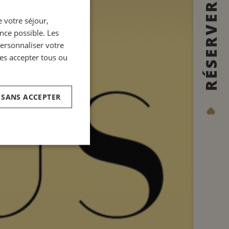
FRENCH
RÉSERVER
 votre séjour,
ENGLISH
ence possible. Les
ITALIAN
personnaliser votre
GERMAN
es accepter tous ou
SPANISH
CHINESE (SIMPLIFIED)
 SANS ACCEPTER