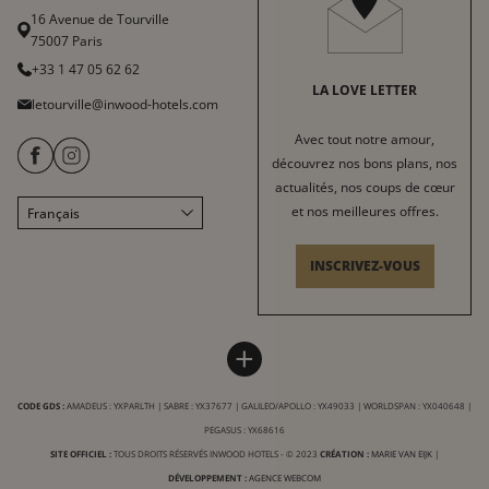
16 Avenue de Tourville
75007 Paris
+33 1 47 05 62 62
LA LOVE LETTER
letourville@inwood-hotels.com
Avec tout notre amour,
découvrez nos bons plans, nos
actualités, nos coups de cœur
et nos meilleures offres.
Français
English
Italiano
INSCRIVEZ-VOUS
Deutsch
Español
HÔTEL LE TOURVILLE
INWOOD HOTELS
中文
+
Plan du site
À propos
LABELS & CERTIFICATIONS
CODE GDS :
AMADEUS : YXPARLTH | SABRE : YX37677 | GALILEO/APOLLO : YX49033 | WORLDSPAN : YX040648 |
Conditions générales de vente
Carrière
PEGASUS : YX68616
Conditions générales d'utilisation
Charte RSE
SITE OFFICIEL :
TOUS DROITS RÉSERVÉS INWOOD HOTELS - © 2023
CRÉATION :
MARIE VAN EIJK
|
Mentions Légales
DÉVELOPPEMENT :
AGENCE WEBCOM
Nos destinations