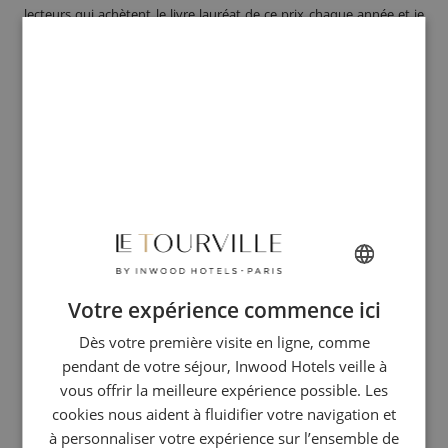
lecteurs qui achètent le livre lauréat de ce prix chaque année et je
ne suis jamais déçu.
Votre expérience commence ici
FRENCH
Dès votre première visite en ligne, comme
ENGLISH
pendant de votre séjour, Inwood Hotels veille à
ITALIAN
Souvenir de jeunesse
vous offrir la meilleure expérience possible. Les
GERMAN
cookies nous aident à fluidifier votre navigation et
Cette habitude est familiale car elle me vient de mon père. En effet,
à personnaliser votre expérience sur l’ensemble de
SPANISH