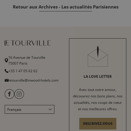
Retour aux Archives - Les actualités Parisiennes
16 Avenue de Tourville
75007 Paris
+33 1 47 05 62 62
LA LOVE LETTER
letourville@inwood-hotels.com
Avec tout notre amour,
découvrez nos bons plans, nos
actualités, nos coups de cœur
et nos meilleures offres.
Français
English
Italiano
INSCRIVEZ-VOUS
Deutsch